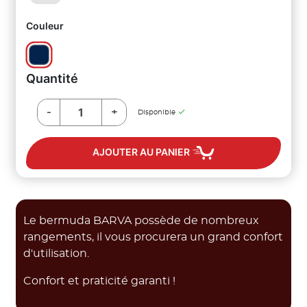
Couleur
Quantité
-
+

Disponible
AJOUTER AU PANIER
Le bermuda BARVA possède de nombreux
rangements, il vous procurera un grand confort
d'utilisation.
Confort et praticité garanti !