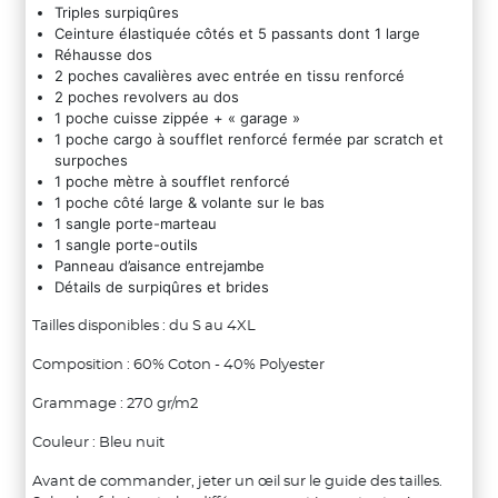
Triples surpiqûres​
Ceinture élastiquée côtés et 5 passants dont 1 large​
Réhausse dos​
2 poches cavalières avec entrée en tissu renforcé​
2 poches revolvers au dos​
1 poche cuisse zippée + « garage »​
1 poche cargo à soufflet renforcé fermée par scratch et
surpoches​
1 poche mètre à soufflet renforcé​
1 poche côté large & volante sur le bas​
1 sangle porte-marteau​
1 sangle porte-outils​
Panneau d’aisance entrejambe​
Détails de surpiqûres et brides
Tailles disponibles : du S au 4XL
Composition : 60% Coton - 40% Polyester
Grammage : 270 gr/m2
Couleur : Bleu nuit
Avant de commander, jeter un œil sur le guide des tailles.