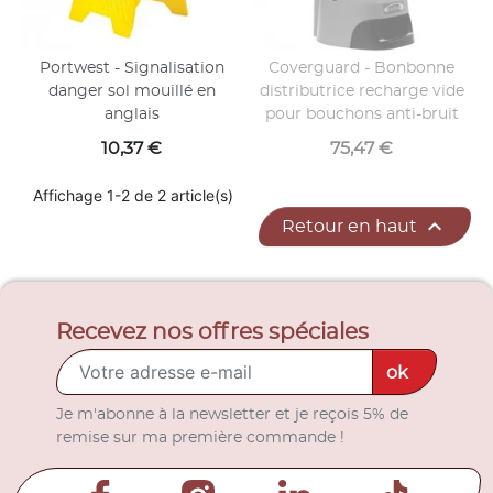
Portwest - Signalisation
Coverguard - Bonbonne
danger sol mouillé en
distributrice recharge vide
anglais
pour bouchons anti-bruit
Prix
Prix
10,37 €
75,47 €
Affichage 1-2 de 2 article(s)

Retour en haut
Recevez nos offres spéciales
ok
Je m'abonne à la newsletter et je reçois 5% de
remise sur ma première commande !