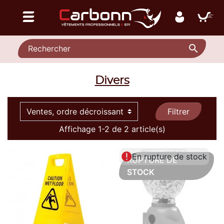

Divers
Filtrer
Affichage 1-2 de 2 article(s)
En rupture de stock
RUPTURE DE
STOCK