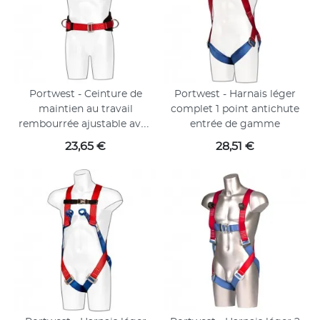
Portwest - Ceinture de
Portwest - Harnais léger
maintien au travail
complet 1 point antichute
rembourrée ajustable avec
entrée de gamme
anneaux en D latéraux
Prix
Prix
23,65 €
28,51 €