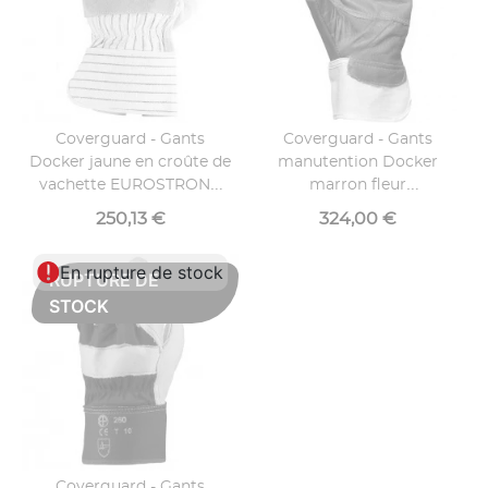
Coverguard - Gants
Coverguard - Gants
Docker jaune en croûte de
manutention Docker
vachette EUROSTRONG
marron fleur
153 (Pack de 60)
d'ameublement
Prix
Prix
250,13 €
324,00 €
EUROSTRONG 270 (Pack
de 120)
En rupture de stock
RUPTURE DE
STOCK
Coverguard - Gants