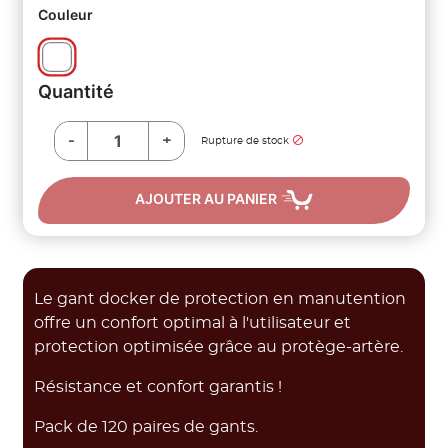
Couleur
Quantité
-
+

Rupture de stock
AJOUTER AU PANIER
Le gant docker de protection en manutention
offre un confort optimal à l'utilisateur et
protection optimisée grâce au protège-artère.
Résistance et confort garantis !
Pack de 120 paires de gants.