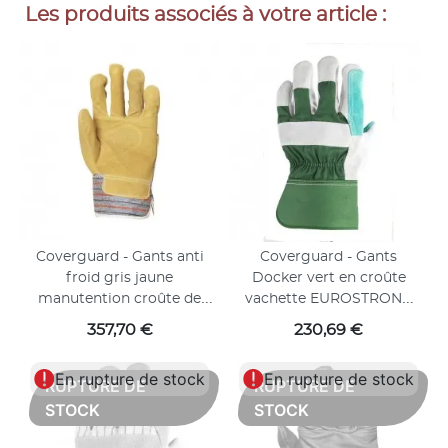
Les produits associés à votre article :
Coverguard - Gants anti
Coverguard - Gants
froid gris jaune
Docker vert en croûte
manutention croûte de
vachette EUROSTRONG
vachette EUROSTRONG
154 (Pack de 60)
Prix
Prix
357,70 €
230,69 €
204 (Pack de 120)
En rupture de stock
En rupture de stock
RUPTURE DE
RUPTURE DE
STOCK
STOCK