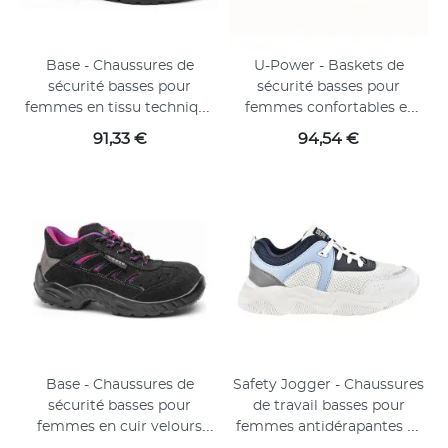
Base - Chaussures de
U-Power - Baskets de
sécurité basses pour
sécurité basses pour
femmes en tissu technique
femmes confortables et
noir et rose ARYA S1P
légères ELECTRA -
Prix
Prix
91,33 €
94,54 €
Environnements secs - S1P
SRC ESD
Base - Chaussures de
Safety Jogger - Chaussures
sécurité basses pour
de travail basses pour
femmes en cuir velours
femmes antidérapantes et