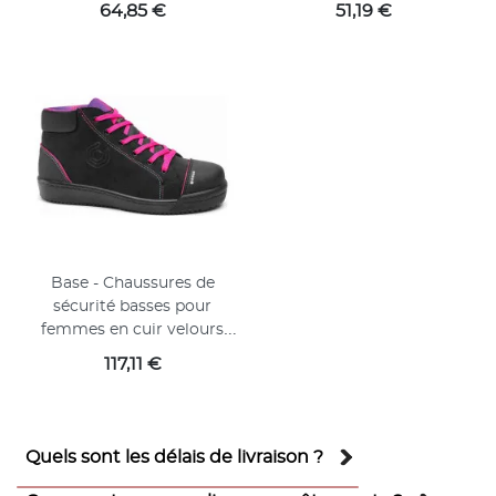
noir et violet ZOE S1P
antistatiques SLOAN blanc
Prix
Prix
64,85 €
51,19 €
et bleu O1
Base - Chaussures de
sécurité basses pour
femmes en cuir velours
noir et rose MARGOT TOP
Prix
117,11 €
S3
Quels sont les délais de livraison ?